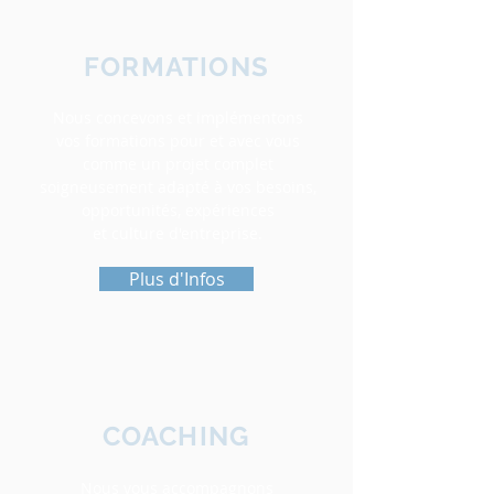
FORMATIONS
Nous concevons et implémentons
vos formations pour et avec vous
comme un projet complet
soigneusement adapté à vos besoins,
opportunités, expériences
et culture d'entreprise.
Plus d'Infos
COACHING
Nous vous accompagnons