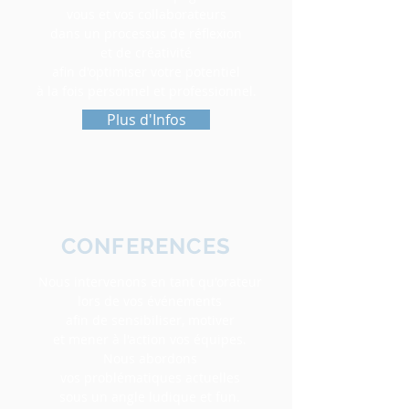
vous et vos collaborateurs
dans un processus de réflexion
et de créativité
afin d'optimiser votre potentiel
à la fois personnel et professionnel.
Plus d'Infos
CONFERENCES
Nous intervenons en tant qu'orateur
lors de vos événements
afin de sensibiliser, motiver
et mener à l'action vos équipes.
Nous abordons
vos problématiques actuelles
sous un angle ludique et fun.