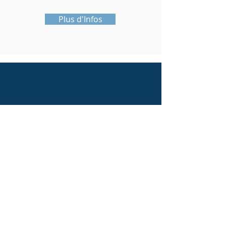
Plus d'Infos
Contactez-nous
Rue des Monts, 17
1390 Archennes
Belgium
Tel : +32 497 51 08 32
info@talent-garden.be