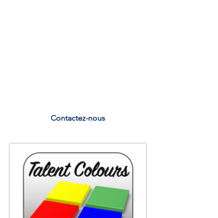
Vous pouvez choisir
parmi les
thèmes ci-dessous.
Nous développons des
conférences sur-mesure
en fonction du thème que vous
souhaitez traiter
et
du temps dont vous disposez.
Contactez-nous